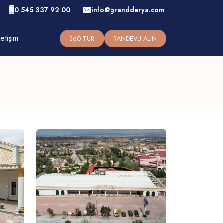
0 545 337 92 00
info@grandderya.com
letişim
360 TUR
RANDEVU ALIN