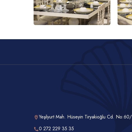
Yeşilyurt Mah. Hüseyin Tiryakioğlu Cd. No:60/
0 272 229 35 35